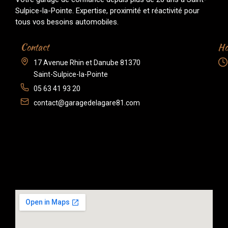
Sulpice-la-Pointe. Expertise, proximité et réactivité pour
tous vos besoins automobiles.
Contact
Ho
17 Avenue Rhin et Danube 81370
Saint-Sulpice-la-Pointe
05 63 41 93 20
contact@garagedelagare81.com