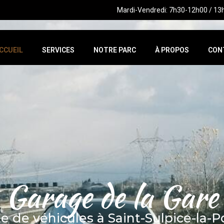
Mardi-Vendredi: 7h30-12h00 / 1
CCUEIL
SERVICES
NOTRE PARC
À PROPOS
CON
Garage de la Gare
e de véhicules à Saint-Sulpice-la-P