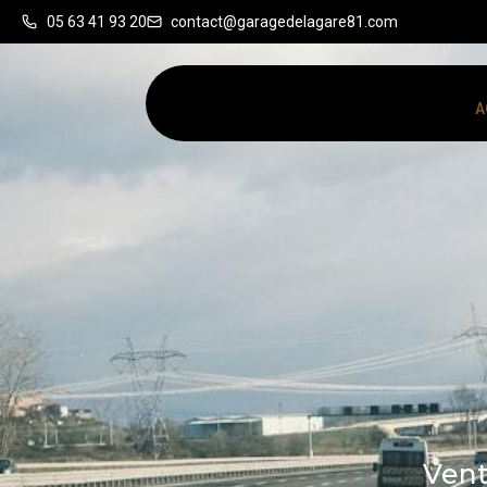
05 63 41 93 20
contact@garagedelagare81.com
A
Vent