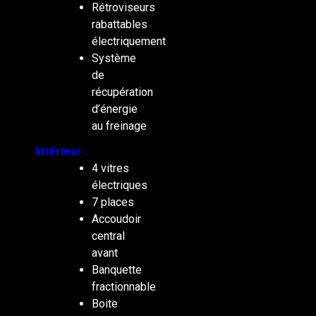
Rétroviseurs
rabattables
électriquement
Système
de
récupération
d’énergie
au freinage
Intérieur :
4 vitres
électriques
7 places
Accoudoir
central
avant
Banquette
fractionnable
Boite