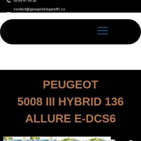
05 63 41 93 20
contact@garagedelagare81.co
m
PEUGEOT
5008 III HYBRID 136
ALLURE E-DCS6