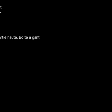
t
°
tie haute, Boîte à gant