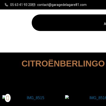
05 63 41 93 20
contact@garagedelagare81.com
A
CITROËN
BERLINGO I