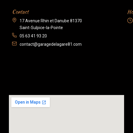
Contact
Ho
17 Avenue Rhin et Danube 81370
Saint-Sulpice-la-Pointe
05 63 41 93 20
contact@garagedelagare81.com