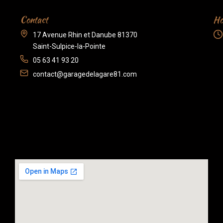
Contact
Ho
17 Avenue Rhin et Danube 81370
Saint-Sulpice-la-Pointe
05 63 41 93 20
contact@garagedelagare81.com