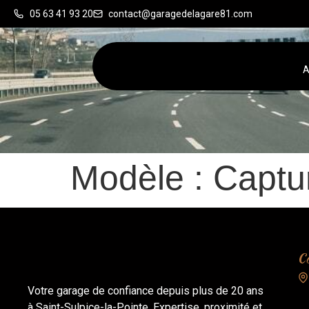
05 63 41 93 20
contact@garagedelagare81.com
A
Modèle :
Captu
Co
Votre garage de confiance depuis plus de 20 ans
à Saint-Sulpice-la-Pointe. Expertise, proximité et