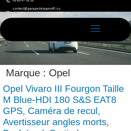
05 63 41 93 20
contact@garagedelagare81.co
m
Marque :
Opel
Opel Vivaro III Fourgon Taille
M Blue-HDI 180 S&S EAT8
GPS, Caméra de recul,
Avertisseur angles morts,