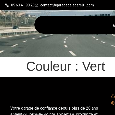
05 63 41 93 20
contact@garagedelagare81.com
A
Couleur :
Vert
Co
Votre garage de confiance depuis plus de 20 ans
à Saint-Sulpice-la-Pointe. Expertise, proximité et